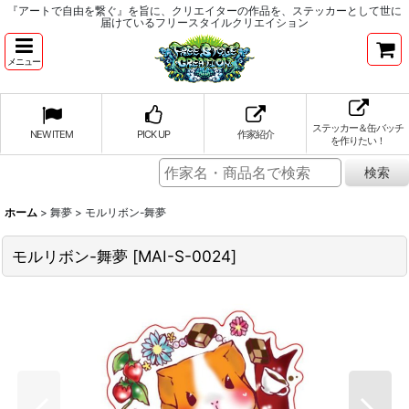
『アートで自由を繋ぐ』を旨に、クリエイターの作品を、ステッカーとして世に
届けているフリースタイルクリエイション
メニュー
ステッカー＆缶バッチ
NEW ITEM
PICK UP
作家紹介
を作りたい！
ホーム
>
舞夢
>
モルリボン-舞夢
モルリボン-舞夢
[
MAI-S-0024
]