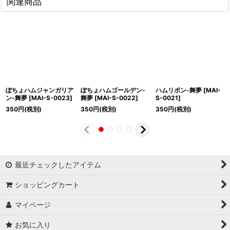
関連商品
ぽちょハムジャンガリア
ぽちょハムゴールデン-
ハムリボン-舞夢
[
MAI-
ン-舞夢
[
MAI-S-0023
]
舞夢
[
MAI-S-0022
]
S-0021
]
350
円
(税別)
350
円
(税別)
350
円
(税別)
最近チェックしたアイテム
ショッピングカート
マイページ
お気に入り