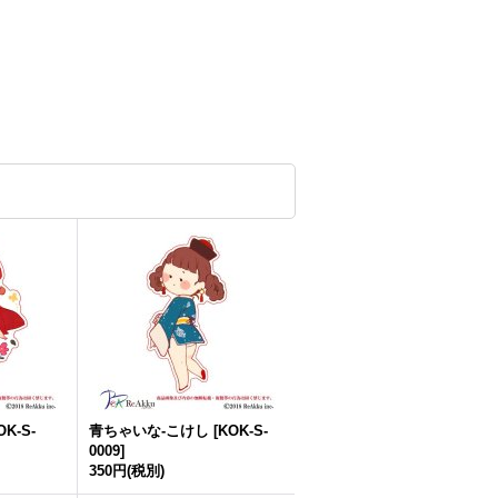
OK-S-
青ちゃいな-こけし
[
KOK-S-
0009
]
350円
(税別)