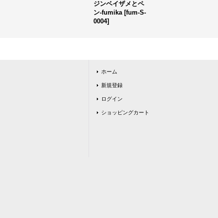
ジンベイザメとペ
ン-fumika
[
fum-S-
0004
]
ホーム
新規登録
ログイン
ショッピングカート