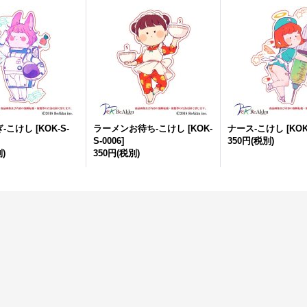
-こけし
[
KOK-S-
ラーメンお待ち-こけし
[
KOK-
ナース-こけし
[
KOK
S-0006
]
350円
(税別)
)
350円
(税別)