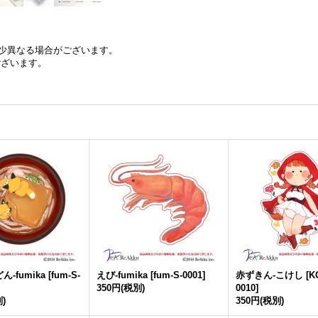
少異なる場合がございます。
ございます。
-fumika
[
fum-S-
えび-fumika
[
fum-S-0001
]
赤ずきん-こけし
[
K
350円
(税別)
0010
]
)
350円
(税別)