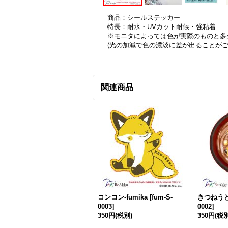
商品：シールステッカー
特長：耐水・UVカット耐候・強粘着
※モニタによっては色が実際のものと多
(光の加減で色の濃淡に差が出ることが
関連商品
コンコン-fumika
[
fum-S-
きつねうどん
0003
]
0002
]
350円
(税別)
350円
(税別