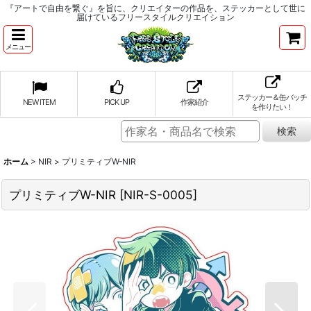
『アートで自由を繋ぐ』を旨に、クリエイターの作品を、ステッカーとして世に
届けているフリースタイルクリエイション
メニュー
ステッカー＆缶バッチ
NEW ITEM
PICK UP
作家紹介
を作りたい！
ホーム
>
NIR
>
プリミティブW-NIR
プリミティブW-NIR
[
NIR-S-0005
]