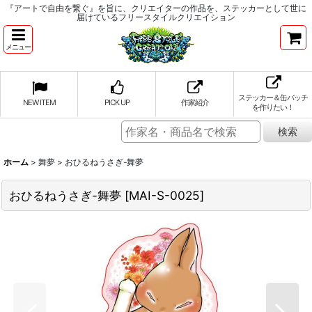
『アートで自由を繋ぐ』を旨に、クリエイターの作品を、ステッカーとして世に
届けているフリースタイルクリエイション
メニュー
ステッカー＆缶バッチ
NEW ITEM
PICK UP
作家紹介
を作りたい！
ホーム
>
舞夢
>
おひるねうさぎ-舞夢
おひるねうさぎ-舞夢
[
MAI-S-0025
]