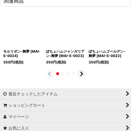
関連商品
モルリボン-舞夢
[
MAI-
ぽちょハムジャンガリア
ぽちょハムゴールデン-
S-0024
]
ン-舞夢
[
MAI-S-0023
]
舞夢
[
MAI-S-0022
]
350
円
(税別)
350
円
(税別)
350
円
(税別)
最近チェックしたアイテム
ショッピングカート
マイページ
お気に入り