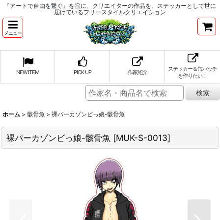
『アートで自由を繋ぐ』を旨に、クリエイターの作品を、ステッカーとして世に
届けているフリースタイルクリエイション
メニュー
ステッカー＆缶バッチ
NEW ITEM
PICK UP
作家紹介
を作りたい！
ホーム
>
骸骨魚
>
裸パーカゾンビっ娘-骸骨魚
裸パーカゾンビっ娘-骸骨魚
[
MUK-S-0013
]