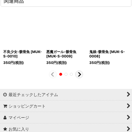
関連商品
不良少女-骸骨魚
[
MUK-
悪魔ガール-骸骨魚
鬼娘-骸骨魚
[
MUK-S-
S-0010
]
[
MUK-S-0009
]
0008
]
350
円
(税別)
350
円
(税別)
350
円
(税別)
最近チェックしたアイテム
ショッピングカート
マイページ
お気に入り