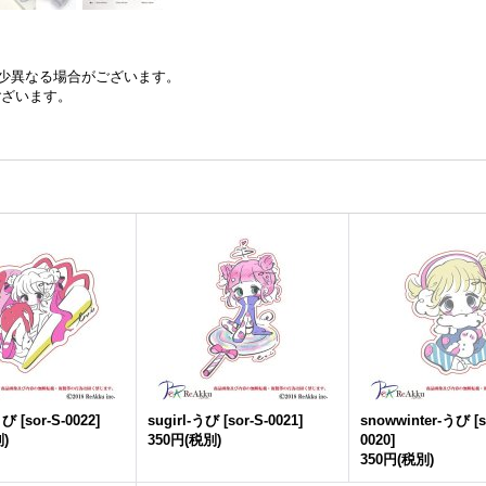
少異なる場合がございます。
ございます。
うび
[
sor-S-0022
]
sugirl-うび
[
sor-S-0021
]
snowwinter-うび
[
s
)
350円
(税別)
0020
]
350円
(税別)