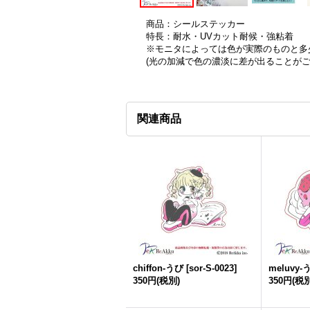
商品：シールステッカー
特長：耐水・UVカット耐候・強粘着
※モニタによっては色が実際のものと多
(光の加減で色の濃淡に差が出ることが
関連商品
chiffon-うび
[
sor-S-0023
]
meluvy-
350円
(税別)
350円
(税別