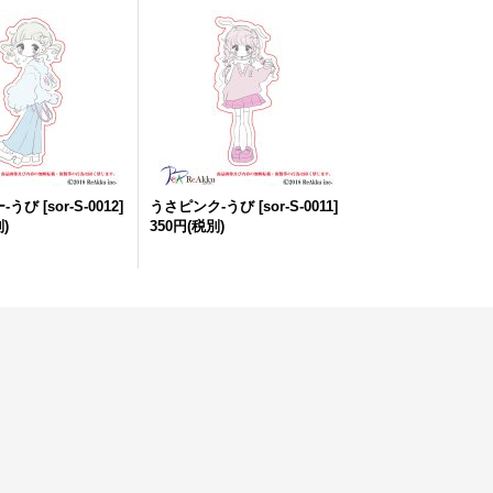
-うび
[
sor-S-0012
]
うさピンク-うび
[
sor-S-0011
]
)
350円
(税別)