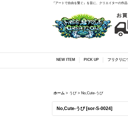
『アートで自由を繋ぐ』を旨に、クリエイターの作品
NEW ITEM
PICK UP
フリクリに
ホーム
>
うび
>
No,Cute-うび
No,Cute-うび
[
sor-S-0024
]