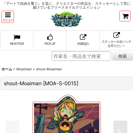
『アートで自由を繋ぐ』を旨に、クリエイターの作品を、ステッカーとして世に
届けているフリースタイルクリエイション
メニュー
ステッカー＆缶バッチ
NEW ITEM
PICK UP
作家紹介
を作りたい！
ホーム
>
Moaiman
>
shout-Moaiman
shout-Moaiman
[
MOA-S-0015
]