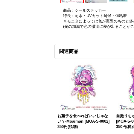
商品：シールステッカー
特長：耐水・UVカット耐候・強粘着
※モニタによっては色が実際のものと多
(光の加減で色の濃淡に差が出ることが
関連商品
お菓子を食べればいいじゃな
自撮りちゃん
い？-Moaiman
[
MOA-S-0002
]
[
MOA-S-0
350円
(税別)
350円
(税別