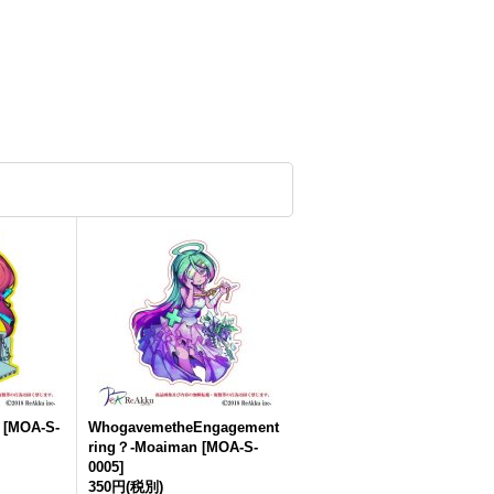
[
MOA-S-
WhogavemetheEngagement
ring？-Moaiman
[
MOA-S-
0005
]
350円
(税別)