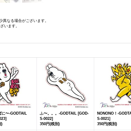
少異なる場合がございます。
ございます。
に〜-GODTAIL
ふ〜。。。-GODTAIL
[
GOD-
NONONO！-GODTA
023
]
S-0022
]
S-0021
]
)
350円
(税別)
350円
(税別)