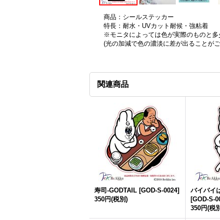
商品：シールステッカー
特長：耐水・UVカット耐候・強粘着
※モニタによっては色が実際のものと多
(光の加減で色の濃淡に差が出ることが
関連商品
寿司-GODTAIL
[
GOD-S-0024
]
バイバイば
350円
(税別)
[
GOD-S-0
350円
(税別