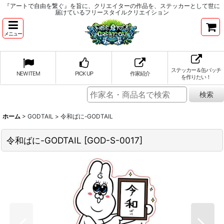
『アートで自由を繋ぐ』を旨に、クリエイターの作品を、ステッカーとして世に
届けているフリースタイルクリエイション
メニュー
ステッカー＆缶バッチ
NEW ITEM
PICK UP
作家紹介
を作りたい！
ホーム
>
GODTAIL
>
令和ばに-GODTAIL
令和ばに-GODTAIL
[
GOD-S-0017
]