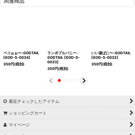
関連商品
ペコぉぉ〜-GODTAIL
ランボブルバニー-
いい湯ばに〜-GODTAIL
[
GOD-S-0034
]
GODTAIL
[
GOD-S-
[
GOD-S-0032
]
0033
]
350
円
(税別)
350
円
(税別)
350
円
(税別)
最近チェックしたアイテム
ショッピングカート
マイページ