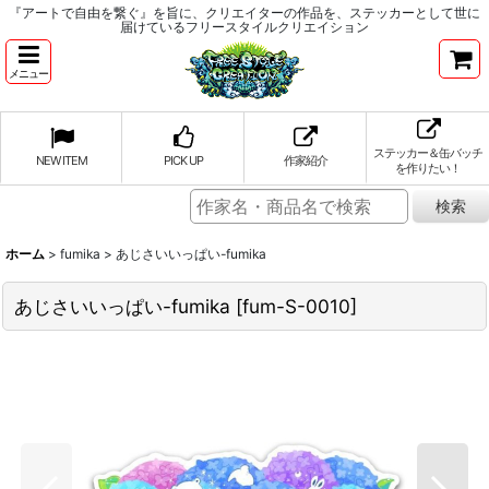
『アートで自由を繋ぐ』を旨に、クリエイターの作品を、ステッカーとして世に
届けているフリースタイルクリエイション
メニュー
ステッカー＆缶バッチ
NEW ITEM
PICK UP
作家紹介
を作りたい！
ホーム
>
fumika
>
あじさいいっぱい-fumika
あじさいいっぱい-fumika
[
fum-S-0010
]