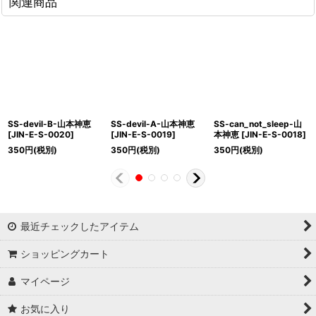
関連商品
SS-devil-B-山本神恵
SS-devil-A-山本神恵
SS-can_not_sleep-山
[
JIN-E-S-0020
]
[
JIN-E-S-0019
]
本神恵
[
JIN-E-S-0018
]
350
円
(税別)
350
円
(税別)
350
円
(税別)
最近チェックしたアイテム
ショッピングカート
マイページ
お気に入り