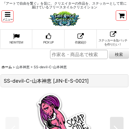
『アートで自由を繋ぐ』を旨に、クリエイターの作品を、ステッカーとして世に
届けているフリースタイルクリエイション
メニュー
ステッカー＆缶バッチ
NEW ITEM
PICK UP
作家紹介
を作りたい！
ホーム
>
山本神恵
>
SS-devil-C-山本神恵
SS-devil-C-山本神恵
[
JIN-E-S-0021
]