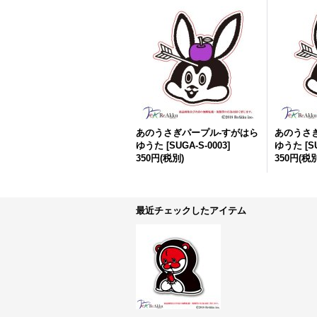
あのうさぎパープル-すがはら
あのうさ
ゆうた
[
SUGA-S-0003
]
ゆうた
[
S
350円
(税別)
350円
(税別
最近チェックしたアイテム