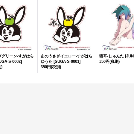
ぎグリーン-すがはら
あのうさぎイエロー-すがはら
猫耳-じゅんた
[
JUN
UGA-S-0002
]
ゆうた
[
SUGA-S-0001
]
350円
(税別)
)
350円
(税別)