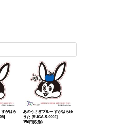
-すがはら
あのうさぎブルー-すがはらゆ
05
]
うた
[
SUGA-S-0004
]
350円
(税別)