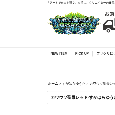
『アートで自由を繋ぐ』を旨に、クリエイターの作品
NEW ITEM
PICK UP
フリクリに
ホーム
>
すがはらゆうた
>
カワウソ聖母レ
カワウソ聖母レッド-すがはらゆう