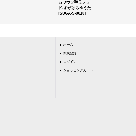
カワウソ聖母レッ
ド-すがはらゆうた
[
SUGA-S-0010
]
ホーム
新規登録
ログイン
ショッピングカート