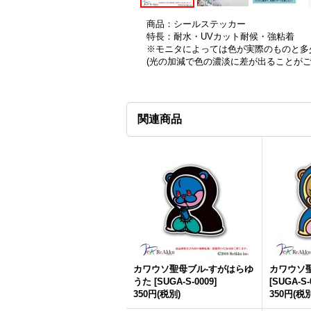
商品：シールステッカー
特長：耐水・UVカット耐候・強粘着
※モニタによっては色が実際のものと多
(光の加減で色の濃淡に差が出ることが
関連商品
カワウソ聖母ブル-すがはらゆ
カワウソ
うた
[
SUGA-S-0009
]
[
SUGA-S-
350円
(税別)
350円
(税別