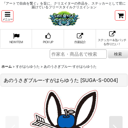
『アートで自由を繋ぐ』を旨に、クリエイターの作品を、ステッカーとして世に
届けているフリースタイルクリエイション
メニュー
ステッカー＆缶バッチ
NEW ITEM
PICK UP
作家紹介
を作りたい！
ホーム
>
すがはらゆうた
>
あのうさぎブルー-すがはらゆうた
あのうさぎブルー-すがはらゆうた
[
SUGA-S-0004
]