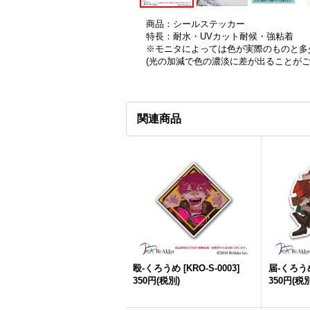
商品：シールステッカー
特長：耐水・UVカット耐候・強粘着
※モニタによっては色が実際のものと多
(光の加減で色の濃淡に差が出ることが
関連商品
殴-くろうめ
[
KRO-S-0003
]
届-くろう
350円
(税別)
350円
(税別