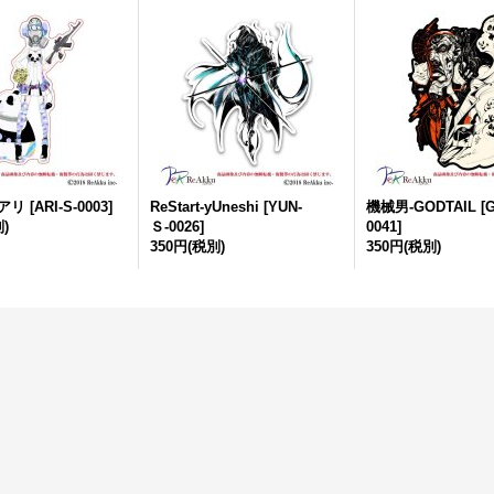
-アリ
[
ARI-S-0003
]
ReStart-yUneshi
[
YUN-
機械男-GODTAIL
[
G
)
Ｓ-0026
]
0041
]
350円
(税別)
350円
(税別)