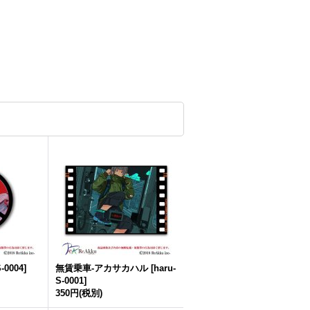
-0004
]
無賃乗車-アカサカハル
[
haru-
S-0001
]
350円
(税別)