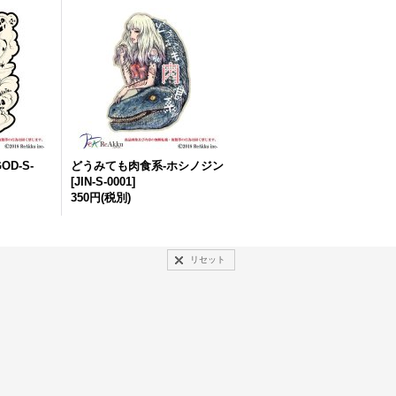
OD-S-
どうみても肉食系-ホシノジン
[
JIN-S-0001
]
350円
(税別)
リセット