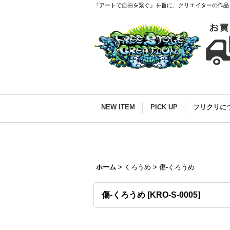
『アートで自由を繋ぐ』を旨に、クリエイターの作品
NEW ITEM
PICK UP
フリクリに
ホーム
>
くろうめ
>
傷-くろうめ
傷-くろうめ
[
KRO-S-0005
]