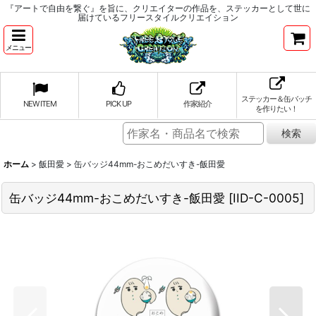
『アートで自由を繋ぐ』を旨に、クリエイターの作品を、ステッカーとして世に
届けているフリースタイルクリエイション
メニュー
ステッカー＆缶バッチ
NEW ITEM
PICK UP
作家紹介
を作りたい！
ホーム
>
飯田愛
>
缶バッジ44mm-おこめだいすき-飯田愛
缶バッジ44mm-おこめだいすき-飯田愛
[
IID-C-0005
]