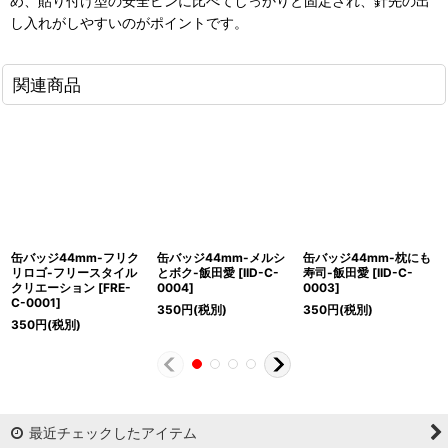
め、貼り付け型の安全ピンに比べてしっかりと固定され、針先の出
し入れがしやすいのがポイントです。
関連商品
缶バッジ44mm-フリク
缶バッジ44mm-メルシ
缶バッジ44mm-枕にも
リロゴ-フリースタイル
とボク-飯田愛
[
IID-C-
寿司-飯田愛
[
IID-C-
クリエーション
[
FRE-
0004
]
0003
]
C-0001
]
350
円
(税別)
350
円
(税別)
350
円
(税別)
最近チェックしたアイテム