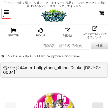
『アートで自由を繋ぐ』を旨に、クリエイターの作品を、ステッカーとして世に
届けているフリースタイルクリエイション
メニュー
ステッカー＆缶バッチ
NEW ITEM
PICK UP
作家紹介
を作りたい！
ホーム
>
Dsuke
>
缶バッジ44mm-ballpython_albino-Dsuke
缶バッジ44mm-ballpython_albino-Dsuke
[
DSU-C-
0004
]