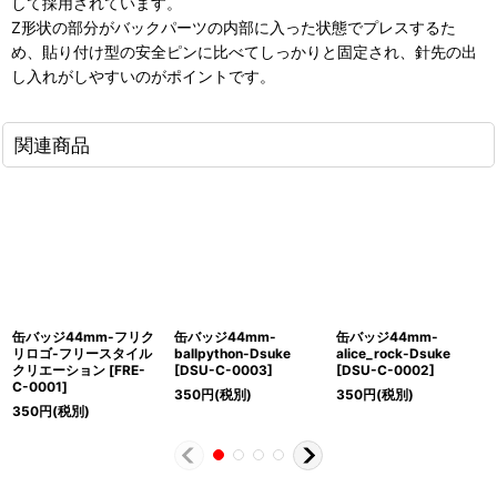
して採用されています。
Z形状の部分がバックパーツの内部に入った状態でプレスするた
め、貼り付け型の安全ピンに比べてしっかりと固定され、針先の出
し入れがしやすいのがポイントです。
関連商品
缶バッジ44mm-フリク
缶バッジ44mm-
缶バッジ44mm-
リロゴ-フリースタイル
ballpython-Dsuke
alice_rock-Dsuke
クリエーション
[
FRE-
[
DSU-C-0003
]
[
DSU-C-0002
]
C-0001
]
350
円
(税別)
350
円
(税別)
350
円
(税別)