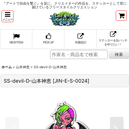
『アートで自由を繋ぐ』を旨に、クリエイターの作品を、ステッカーとして世に
届けているフリースタイルクリエイション
メニュー
ステッカー＆缶バッチ
NEW ITEM
PICK UP
作家紹介
を作りたい！
ホーム
>
山本神恵
>
SS-devil-D-山本神恵
SS-devil-D-山本神恵
[
JIN-E-S-0024
]