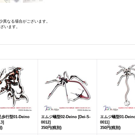
少異なる場合がございます。
ございます。
行型01-Deino
エムジ蟻型02-Deino
[
Dei-S-
エムジ蟻型01-Dein
13
]
0012
]
0011
]
)
350円
(税別)
350円
(税別)