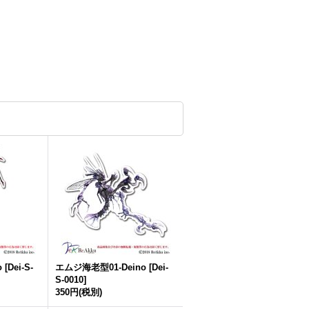
o
[
Dei-S-
エムジ海老型01-Deino
[
Dei-
S-0010
]
350円
(税別)