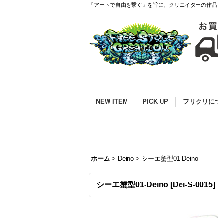
『アートで自由を繋ぐ』を旨に、クリエイターの作品
NEW ITEM
PICK UP
フリクリに
ホーム
>
Deino
>
シーエ蟹型01-Deino
シーエ蟹型01-Deino
[
Dei-S-0015
]