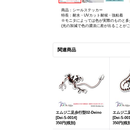
商品：シールステッカー
特長：耐水・UVカット耐候・強粘着
※モニタによっては色が実際のものと多
(光の加減で色の濃淡に差が出ることが
関連商品
エムジ二足歩行型02-Deino
エムジ二足歩
[
Dei-S-0014
]
[
Dei-S-00
350円
(税別)
350円
(税別