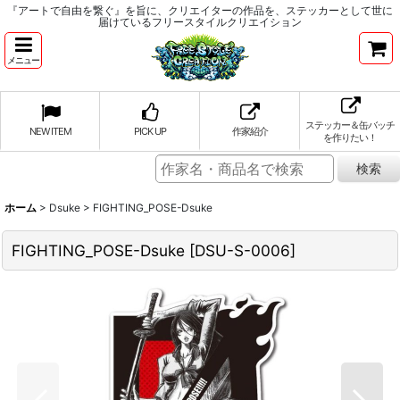
『アートで自由を繋ぐ』を旨に、クリエイターの作品を、ステッカーとして世に
届けているフリースタイルクリエイション
メニュー
ステッカー＆缶バッチ
NEW ITEM
PICK UP
作家紹介
を作りたい！
ホーム
>
Dsuke
>
FIGHTING_POSE-Dsuke
FIGHTING_POSE-Dsuke
[
DSU-S-0006
]