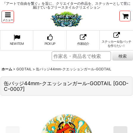
『アートで自由を繋ぐ』を旨に、クリエイターの作品を、ステッカーとして世に
届けているフリースタイルクリエイション
メニュー
ステッカー＆缶バッチ
NEW ITEM
PICK UP
作家紹介
を作りたい！
ホーム
>
GODTAIL
>
缶バッジ44mm-クエッションガール-GODTAIL
缶バッジ44mm-クエッションガール-GODTAIL
[
GOD-
C-0007
]