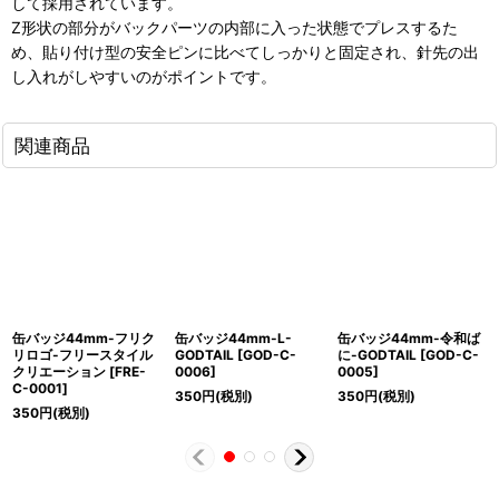
して採用されています。
Z形状の部分がバックパーツの内部に入った状態でプレスするた
め、貼り付け型の安全ピンに比べてしっかりと固定され、針先の出
し入れがしやすいのがポイントです。
関連商品
缶バッジ44mm-フリク
缶バッジ44mm-L-
缶バッジ44mm-令和ば
リロゴ-フリースタイル
GODTAIL
[
GOD-C-
に-GODTAIL
[
GOD-C-
クリエーション
[
FRE-
0006
]
0005
]
C-0001
]
350
円
(税別)
350
円
(税別)
350
円
(税別)