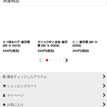
関連商品
タコ頭女の子-飯田愛
ポスカ少年と金魚-飯田
たこ-飯田愛
[
IID-S-
[
IID-S-0010
]
愛
[
IID-S-0009
]
0008
]
350
円
(税別)
350
円
(税別)
350
円
(税別)
最近チェックしたアイテム
ショッピングカート
マイページ
お気に入り