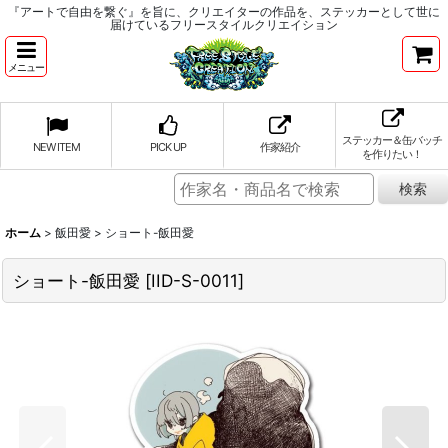
『アートで自由を繋ぐ』を旨に、クリエイターの作品を、ステッカーとして世に
届けているフリースタイルクリエイション
メニュー
ステッカー＆缶バッチ
NEW ITEM
PICK UP
作家紹介
を作りたい！
ホーム
>
飯田愛
>
ショート-飯田愛
ショート-飯田愛
[
IID-S-0011
]