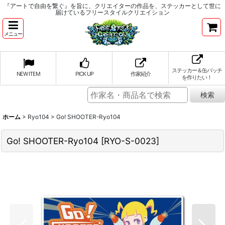
『アートで自由を繋ぐ』を旨に、クリエイターの作品を、ステッカーとして世に
届けているフリースタイルクリエイション
メニュー
ステッカー＆缶バッチ
NEW ITEM
PICK UP
作家紹介
を作りたい！
ホーム
>
Ryo104
>
Go! SHOOTER-Ryo104
Go! SHOOTER-Ryo104
[
RYO-S-0023
]