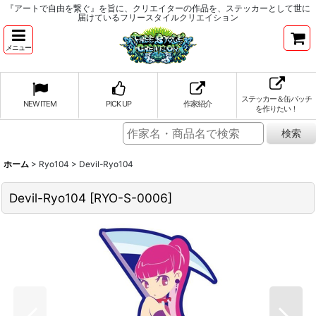
『アートで自由を繋ぐ』を旨に、クリエイターの作品を、ステッカーとして世に
届けているフリースタイルクリエイション
メニュー
ステッカー＆缶バッチ
NEW ITEM
PICK UP
作家紹介
を作りたい！
ホーム
>
Ryo104
>
Devil-Ryo104
Devil-Ryo104
[
RYO-S-0006
]