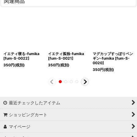
関連商品
イエティ寝る-fumika
イエティ孤独-fumika
マグカップすっぽりペン
[
fum-S-0022
]
[
fum-S-0021
]
ギン-fumika
[
fum-S-
0020
]
350
円
(税別)
350
円
(税別)
350
円
(税別)
最近チェックしたアイテム
ショッピングカート
マイページ