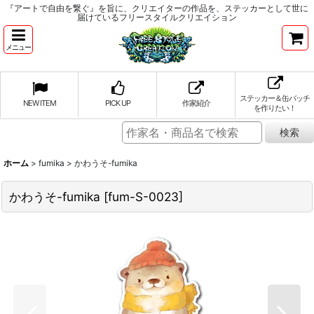
『アートで自由を繋ぐ』を旨に、クリエイターの作品を、ステッカーとして世に
届けているフリースタイルクリエイション
メニュー
ステッカー＆缶バッチ
NEW ITEM
PICK UP
作家紹介
を作りたい！
ホーム
>
fumika
>
かわうそ-fumika
かわうそ-fumika
[
fum-S-0023
]