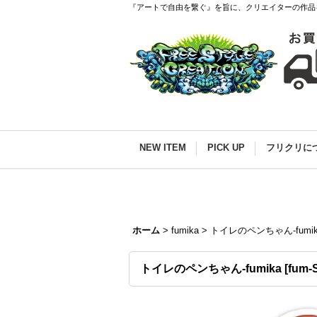
『アートで自由を繋ぐ』を旨に、クリエイターの作品
NEW ITEM
PICK UP
フリクリに
ホーム
>
fumika
>
トイレのペンちゃん-fumik
トイレのペンちゃん-fumika
[
fum-