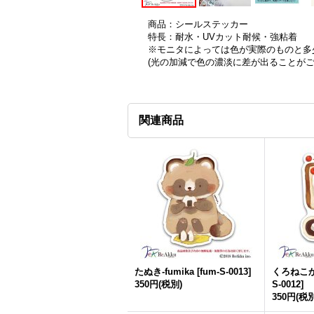
商品：シールステッカー
特長：耐水・UVカット耐候・強粘着
※モニタによっては色が実際のものと多
(光の加減で色の濃淡に差が出ることが
関連商品
たぬき-fumika
[
fum-S-0013
]
くろねこかふ
350円
(税別)
S-0012
]
350円
(税別