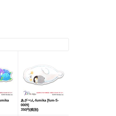
mika
あざぺん-fumika
[
fum-S-
0009
]
350円
(税別)