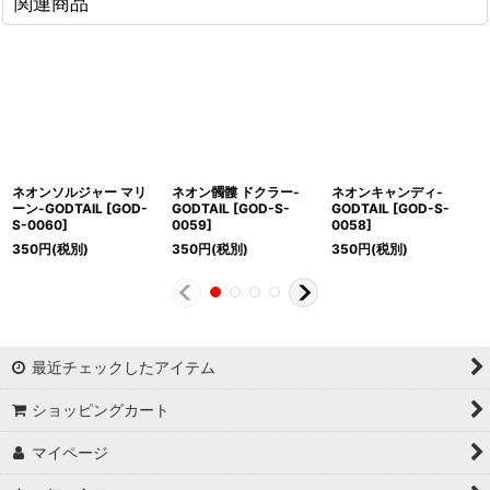
関連商品
ネオンソルジャー マリ
ネオン髑髏 ドクラー-
ネオンキャンディ-
ーン-GODTAIL
[
GOD-
GODTAIL
[
GOD-S-
GODTAIL
[
GOD-S-
S-0060
]
0059
]
0058
]
350
円
(税別)
350
円
(税別)
350
円
(税別)
最近チェックしたアイテム
ショッピングカート
マイページ