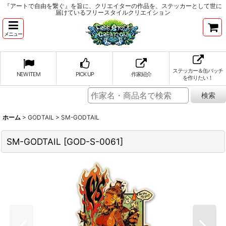
『アートで自由を繋ぐ』を旨に、クリエイターの作品を、ステッカーとして世に
届けているフリースタイルクリエイション
メニュー
ステッカー＆缶バッチ
NEW ITEM
PICK UP
作家紹介
を作りたい！
ホーム
>
GODTAIL
>
SM-GODTAIL
SM-GODTAIL
[
GOD-S-0061
]