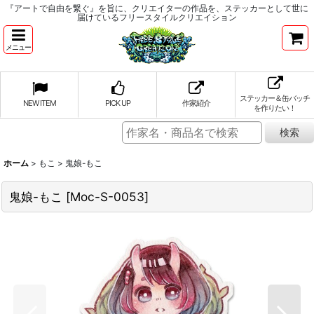
『アートで自由を繋ぐ』を旨に、クリエイターの作品を、ステッカーとして世に
届けているフリースタイルクリエイション
メニュー
ステッカー＆缶バッチ
NEW ITEM
PICK UP
作家紹介
を作りたい！
ホーム
>
もこ
>
鬼娘-もこ
鬼娘-もこ
[
Moc-S-0053
]