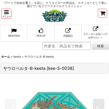
『アートで自由を繋ぐ』を旨に、クリエイターの作品を、ステッカーとして世に
届けているフリースタイルクリエイション
メニュー
ステッカー＆缶バッチ
NEW ITEM
PICK UP
作家紹介
を作りたい！
ホーム
>
keeta
>
サウロペルタ-B-keeta
サウロペルタ-B-keeta
[
kee-S-0038
]