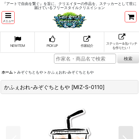
『アートで自由を繋ぐ』を旨に、クリエイターの作品を、ステッカーとして世に
届けているフリースタイルクリエイション
メニュー
ステッカー＆缶バッチ
NEW ITEM
PICK UP
作家紹介
を作りたい！
ホーム
>
みぞぐちともや
>
かふぇおれ-みぞぐちともや
かふぇおれ-みぞぐちともや
[
MIZ-S-0110
]