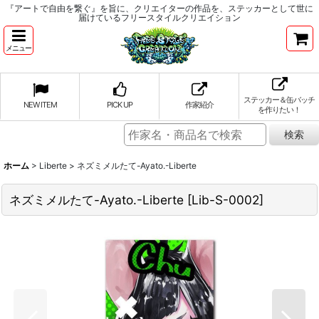
『アートで自由を繋ぐ』を旨に、クリエイターの作品を、ステッカーとして世に
届けているフリースタイルクリエイション
メニュー
ステッカー＆缶バッチ
NEW ITEM
PICK UP
作家紹介
を作りたい！
ホーム
>
Liberte
>
ネズミメルたて-Ayato.-Liberte
ネズミメルたて-Ayato.-Liberte
[
Lib-S-0002
]