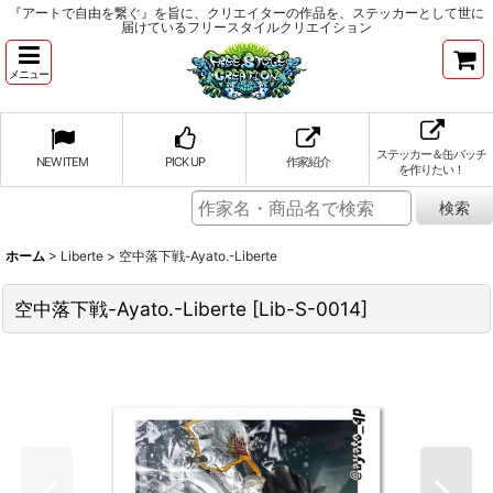
『アートで自由を繋ぐ』を旨に、クリエイターの作品を、ステッカーとして世に
届けているフリースタイルクリエイション
メニュー
ステッカー＆缶バッチ
NEW ITEM
PICK UP
作家紹介
を作りたい！
ホーム
>
Liberte
>
空中落下戦-Ayato.-Liberte
空中落下戦-Ayato.-Liberte
[
Lib-S-0014
]