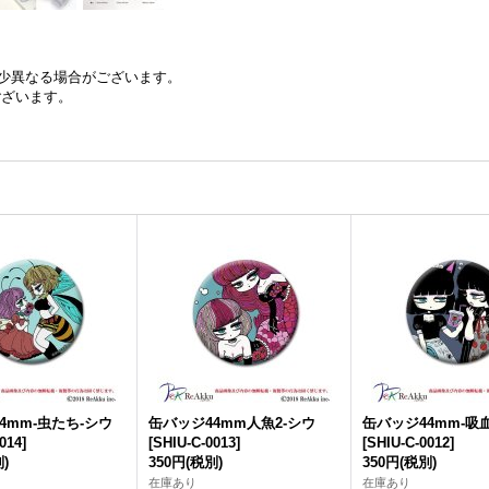
少異なる場合がございます。
ございます。
4mm-虫たち-シウ
缶バッジ44mm人魚2-シウ
缶バッジ44mm-吸
014
]
[
SHIU-C-0013
]
[
SHIU-C-0012
]
)
350円
(税別)
350円
(税別)
在庫あり
在庫あり