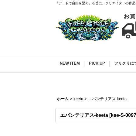
『アートで自由を繋ぐ』を旨に、クリエイターの作品
NEW ITEM
PICK UP
フリクリに
ホーム
>
keeta
>
エパンテリアス-keeta
エパンテリアス-keeta
[
kee-S-009