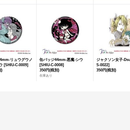
4mm-リュウグウノ
缶バッジ44mm-悪魔-シウ
ジャクソン女子-Dsu
ウ
[
SHIU-C-0009
]
[
SHIU-C-0008
]
S-0022
]
)
350円
(税別)
350円
(税別)
在庫あり