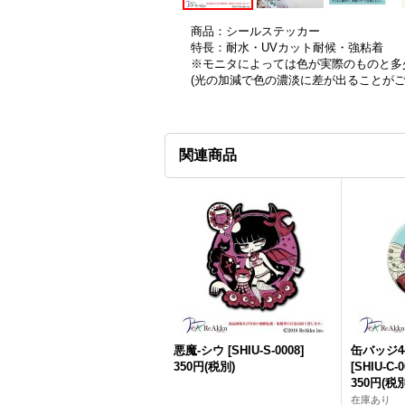
商品：シールステッカー
特長：耐水・UVカット耐候・強粘着
※モニタによっては色が実際のものと多
(光の加減で色の濃淡に差が出ることが
関連商品
悪魔-シウ
[
SHIU-S-0008
]
缶バッジ4
350円
(税別)
[
SHIU-C-0
350円
(税別
在庫あり