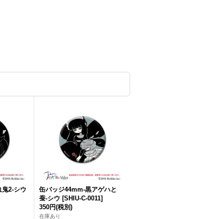
血鬼2-シウ
缶バッジ44mm-黒アゲハと
蚕-シウ
[
SHIU-C-0011
]
350円
(税別)
在庫あり