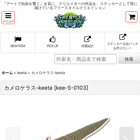
『アートで自由を繋ぐ』を旨に、クリエイターの作品を、ステッカーとして世に
届けているフリースタイルクリエイション
メニュー
ステッカー＆缶バッチ
NEW ITEM
PICK UP
作家紹介
を作りたい！
ホーム
>
keeta
>
カメロケラス-keeta
カメロケラス-keeta
[
kee-S-0103
]