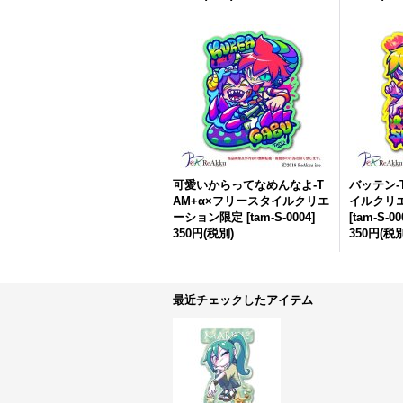
可愛いからってなめんなよ-T
バッテン-
AM+α×フリースタイルクリエ
イルクリ
ーション限定
[
tam-S-0004
]
[
tam-S-00
350円
(税別)
350円
(税別
最近チェックしたアイテム