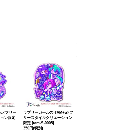
+α×フリー
ラブリーガールズ-TAM+α×フ
ション限定
リースタイルクリエーション
限定
[
tam-S-0005
]
350円
(税別)