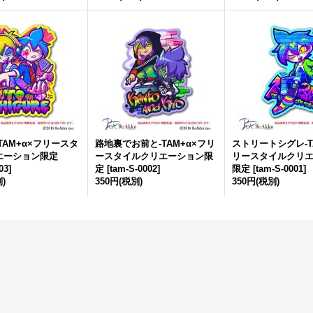
TAM+α×フリースタ
路地裏でお前と-TAM+α×フリ
ストリートシグレ-T
エーション限定
ースタイルクリエーション限
リースタイルクリ
03
]
定
[
tam-S-0002
]
限定
[
tam-S-0001
]
)
350円
(税別)
350円
(税別)