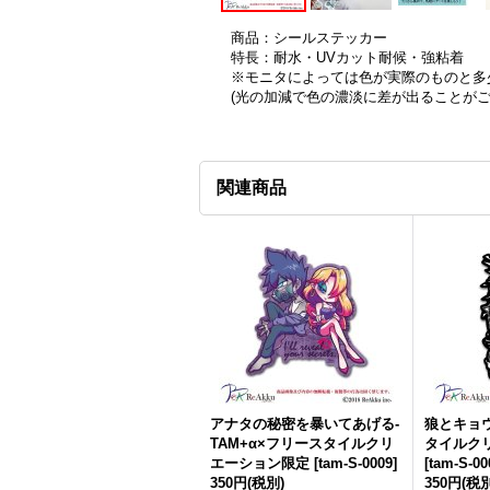
商品：シールステッカー
特長：耐水・UVカット耐候・強粘着
※モニタによっては色が実際のものと多
(光の加減で色の濃淡に差が出ることが
関連商品
アナタの秘密を暴いてあげる-
狼とキョウ
TAM+α×フリースタイルクリ
タイルク
エーション限定
[
tam-S-0009
]
[
tam-S-00
350円
(税別)
350円
(税別