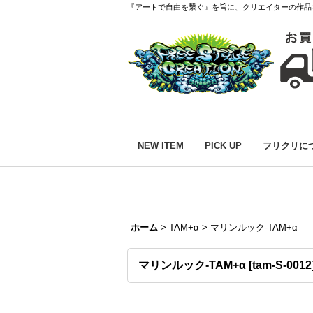
『アートで自由を繋ぐ』を旨に、クリエイターの作品
NEW ITEM
PICK UP
フリクリに
ホーム
>
TAM+α
>
マリンルック-TAM+α
マリンルック-TAM+α
[
tam-S-0012