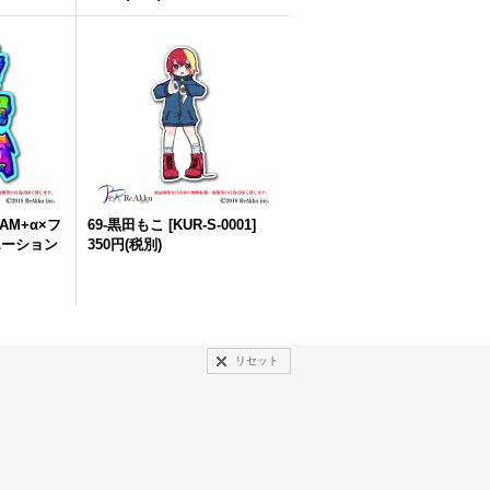
AM+α×フ
69-黒田もこ
[
KUR-S-0001
]
エーション
350円
(税別)
リセット