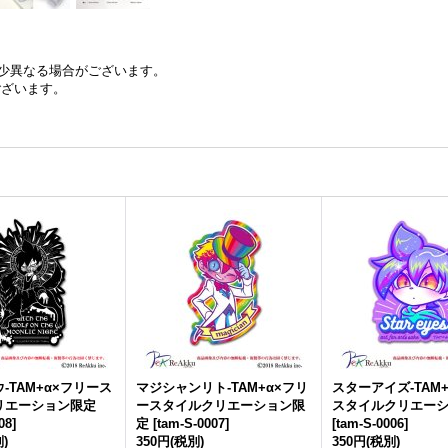
少異なる場合がございます。
ございます。
-TAM+α×フリース
マジシャンリト-TAM+α×フリ
スターアイズ-TAM
リエーション限定
ースタイルクリエーション限
スタイルクリエー
08
]
定
[
tam-S-0007
]
[
tam-S-0006
]
)
350円
(税別)
350円
(税別)