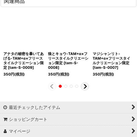
関連商品
アナタの秘密を暴いてあ
狼とキョウ-TAM+α×フ
マジシャンリト-
げる-TAM+α×フリース
リースタイルクリエーシ
TAM+α×フリースタイ
タイルクリエーション限
ョン限定
[
tam-S-
ルクリエーション限定
定
[
tam-S-0009
]
0008
]
[
tam-S-0007
]
350
円
(税別)
350
円
(税別)
350
円
(税別)
最近チェックしたアイテム
ショッピングカート
マイページ