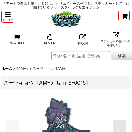
『アートで自由を繋ぐ』を旨に、クリエイターの作品を、ステッカーとして世に
届けているフリースタイルクリエイション
メニュー
ステッカー＆缶バッチ
NEW ITEM
PICK UP
作家紹介
を作りたい！
ホーム
>
TAM+α
>
スーツキョウ-TAM+α
スーツキョウ-TAM+α
[
tam-S-0015
]