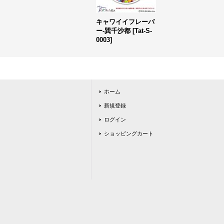
キャワイイフレーバ
ー-巽千沙都
[
Tat-S-
0003
]
ホーム
新規登録
ログイン
ショッピングカート