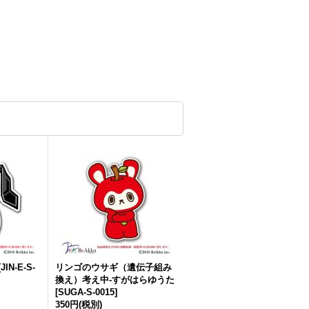
[
JIN-E-S-
リンゴのウサギ（遺伝子組み
換え）考え中-すがはらゆうた
[
SUGA-S-0015
]
350円
(税別)