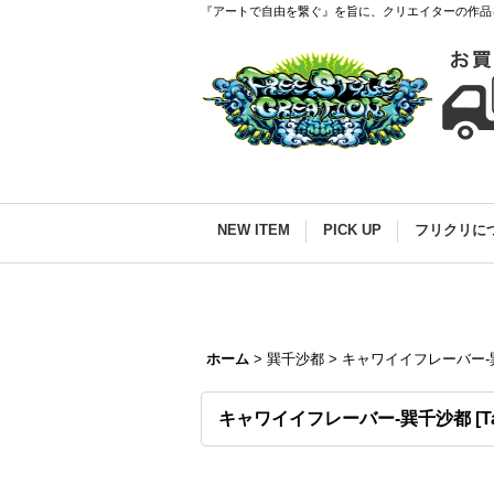
『アートで自由を繋ぐ』を旨に、クリエイターの作品
NEW ITEM
PICK UP
フリクリに
ホーム
>
巽千沙都
>
キャワイイフレーバー-
キャワイイフレーバー-巽千沙都
[
T