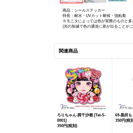
商品：シールステッカー
特長：耐水・UVカット耐候・強粘着
※モニタによっては色が実際のものと多
(光の加減で色の濃淡に差が出ることが
関連商品
ろりちゃん-巽千沙都
[
Tat-S-
69-黒田も
0001
]
350円
(税別
350円
(税別)