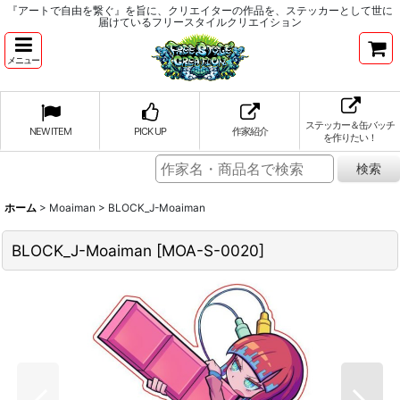
『アートで自由を繋ぐ』を旨に、クリエイターの作品を、ステッカーとして世に
届けているフリースタイルクリエイション
メニュー
ステッカー＆缶バッチ
NEW ITEM
PICK UP
作家紹介
を作りたい！
ホーム
>
Moaiman
>
BLOCK_J-Moaiman
BLOCK_J-Moaiman
[
MOA-S-0020
]