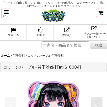
『アートで自由を繋ぐ』を旨に、クリエイターの作品を、ステッカーとして世に
届けているフリースタイルクリエイション
メニュー
ステッカー＆缶バッチ
NEW ITEM
PICK UP
作家紹介
を作りたい！
ホーム
>
巽千沙都
>
コットンパープル-巽千沙都
コットンパープル-巽千沙都
[
Tat-S-0004
]