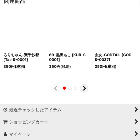
関連商品
ろりちゃん-巽千沙都
69-黒田もこ
[
KUR-S-
虫女-GODTAIL
[
GOD-
[
Tat-S-0001
]
0001
]
S-0037
]
350
円
(税別)
350
円
(税別)
350
円
(税別)
最近チェックしたアイテム
ショッピングカート
マイページ