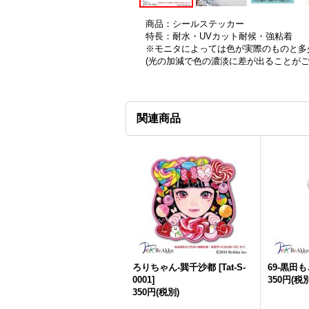
商品：シールステッカー
特長：耐水・UVカット耐候・強粘着
※モニタによっては色が実際のものと多
(光の加減で色の濃淡に差が出ることが
関連商品
ろりちゃん-巽千沙都
[
Tat-S-
69-黒田も
0001
]
350円
(税別
350円
(税別)