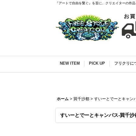
『アートで自由を繋ぐ』を旨に、クリエイターの作品
NEW ITEM
PICK UP
フリクリに
ホーム
>
巽千沙都
>
すいーとでーとキャンバ
すいーとでーとキャンバス-巽千沙