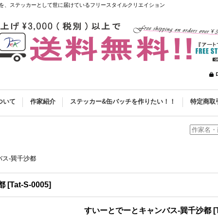
を、ステッカーとして世に届けているフリースタイルクリエイション
ついて
作家紹介
ステッカー&缶バッチを作りたい！！
特定商取
ス-巽千沙都
都
[
Tat-S-0005
]
すいーとでーとキャンバス-巽千沙都
[