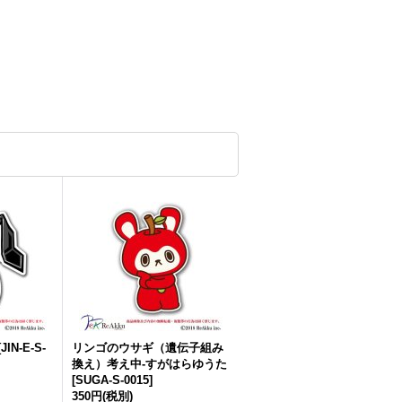
[
JIN-E-S-
リンゴのウサギ（遺伝子組み
換え）考え中-すがはらゆうた
[
SUGA-S-0015
]
350円
(税別)