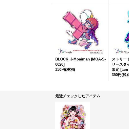
BLOCK_J-Moaiman
[
MOA-S-
ストリート
0020
]
リースタ
350円
(税別)
限定
[
tam
350円
(税別
最近チェックしたアイテム