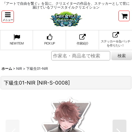
『アートで自由を繋ぐ』を旨に、クリエイターの作品を、ステッカーとして世に
届けているフリースタイルクリエイション
メニュー
ステッカー＆缶バッチ
NEW ITEM
PICK UP
作家紹介
を作りたい！
ホーム
>
NIR
>
下級生01-NIR
下級生01-NIR
[
NIR-S-0008
]