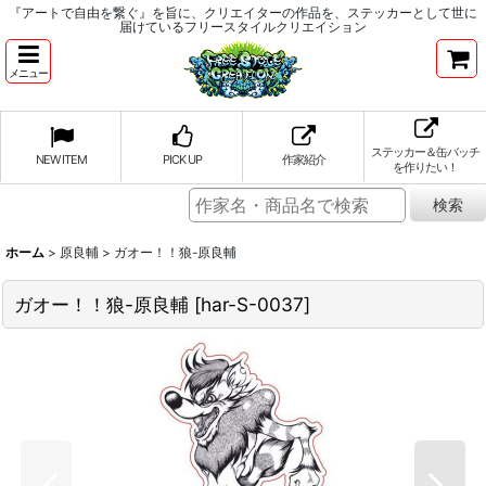
『アートで自由を繋ぐ』を旨に、クリエイターの作品を、ステッカーとして世に
届けているフリースタイルクリエイション
メニュー
ステッカー＆缶バッチ
NEW ITEM
PICK UP
作家紹介
を作りたい！
ホーム
>
原良輔
>
ガオー！！狼-原良輔
ガオー！！狼-原良輔
[
har-S-0037
]