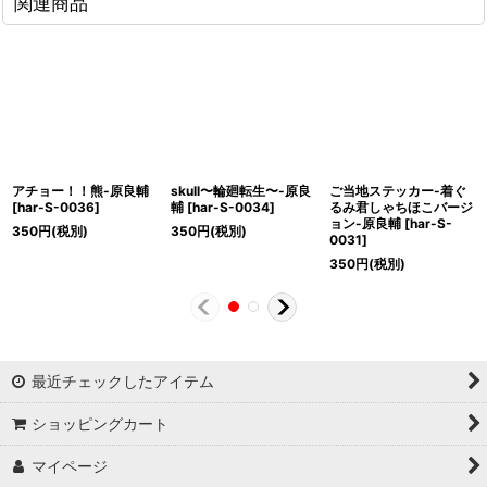
関連商品
アチョー！！熊-原良輔
skull〜輪廻転生〜-原良
ご当地ステッカー-着ぐ
[
har-S-0036
]
輔
[
har-S-0034
]
るみ君しゃちほこバージ
ョン-原良輔
[
har-S-
350
円
(税別)
350
円
(税別)
0031
]
350
円
(税別)
最近チェックしたアイテム
ショッピングカート
マイページ