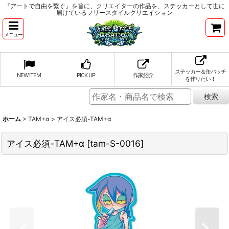
『アートで自由を繋ぐ』を旨に、クリエイターの作品を、ステッカーとして世に
届けているフリースタイルクリエイション
メニュー
ステッカー＆缶バッチ
NEW ITEM
PICK UP
作家紹介
を作りたい！
ホーム
>
TAM+α
>
アイス必須-TAM+α
アイス必須-TAM+α
[
tam-S-0016
]