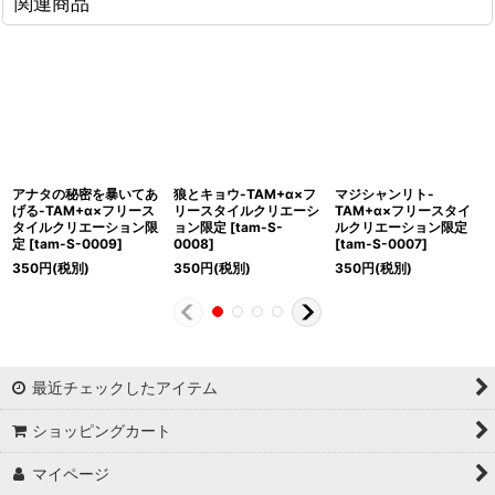
関連商品
アナタの秘密を暴いてあ
狼とキョウ-TAM+α×フ
マジシャンリト-
げる-TAM+α×フリース
リースタイルクリエーシ
TAM+α×フリースタイ
タイルクリエーション限
ョン限定
[
tam-S-
ルクリエーション限定
定
[
tam-S-0009
]
0008
]
[
tam-S-0007
]
350
円
(税別)
350
円
(税別)
350
円
(税別)
最近チェックしたアイテム
ショッピングカート
マイページ