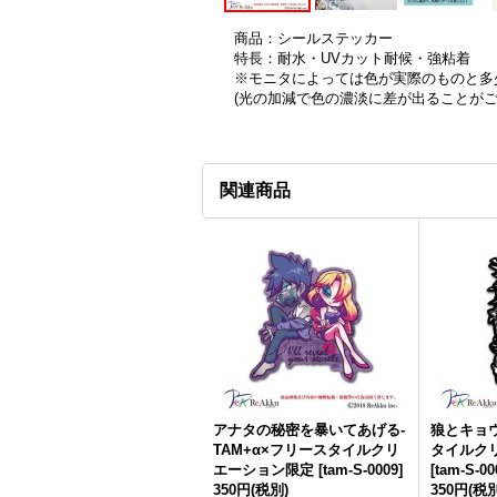
商品：シールステッカー
特長：耐水・UVカット耐候・強粘着
※モニタによっては色が実際のものと多
(光の加減で色の濃淡に差が出ることが
関連商品
アナタの秘密を暴いてあげる-
狼とキョウ
TAM+α×フリースタイルクリ
タイルク
エーション限定
[
tam-S-0009
]
[
tam-S-00
350円
(税別)
350円
(税別