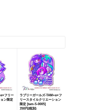
+α×フリー
ラブリーガールズ-TAM+α×フ
ション限定
リースタイルクリエーション
限定
[
tam-S-0005
]
350円
(税別)