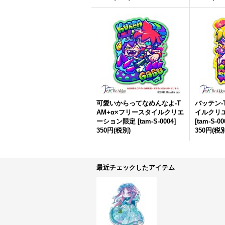
可愛いからってなめんなよ-T
バッテン-
AM+α×フリースタイルクリエ
イルクリ
ーション限定
[
tam-S-0004
]
[
tam-S-00
350円
(税別)
350円
(税別
最近チェックしたアイテム