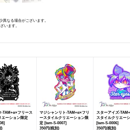
少異なる場合がございます。
ございます。
-TAM+α×フリース
マジシャンリト-TAM+α×フリ
スターアイズ-TAM
リエーション限定
ースタイルクリエーション限
スタイルクリエー
08
]
定
[
tam-S-0007
]
[
tam-S-0006
]
)
350円
(税別)
350円
(税別)