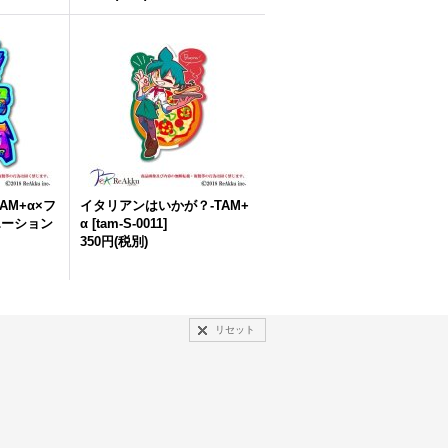
AM+α×フ
イタリアンはいかが？-TAM+
エーション
α
[
tam-S-0011
]
350円
(税別)
リセット