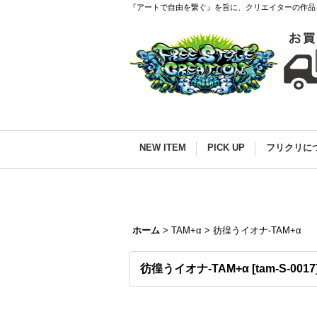
『アートで自由を繋ぐ』を旨に、クリエイターの作品
NEW ITEM
PICK UP
フリクリに
ホーム
>
TAM+α
>
彷徨うイオナ-TAM+α
彷徨うイオナ-TAM+α
[
tam-S-0017