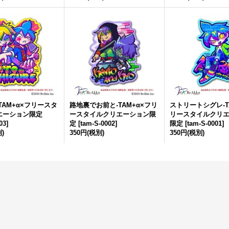
TAM+α×フリースタ
路地裏でお前と-TAM+α×フリ
ストリートシグレ-T
エーション限定
ースタイルクリエーション限
リースタイルクリ
03
]
定
[
tam-S-0002
]
限定
[
tam-S-0001
]
)
350円
(税別)
350円
(税別)