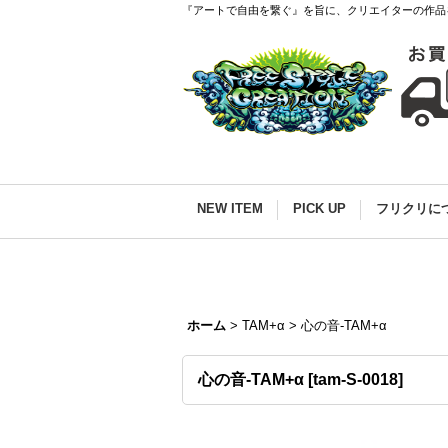
『アートで自由を繋ぐ』を旨に、クリエイターの作品
NEW ITEM
PICK UP
フリクリに
ホーム
>
TAM+α
>
心の音-TAM+α
心の音-TAM+α
[
tam-S-0018
]