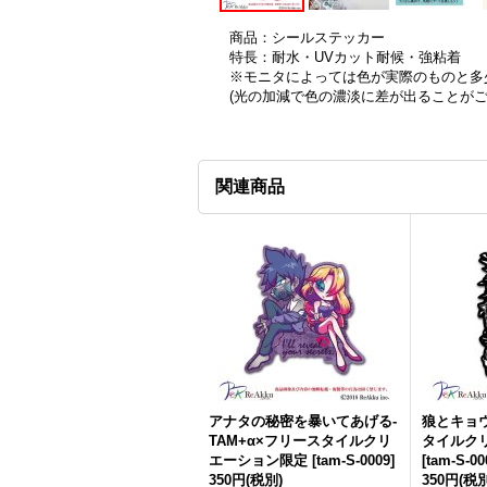
商品：シールステッカー
特長：耐水・UVカット耐候・強粘着
※モニタによっては色が実際のものと多
(光の加減で色の濃淡に差が出ることが
関連商品
アナタの秘密を暴いてあげる-
狼とキョウ
TAM+α×フリースタイルクリ
タイルク
エーション限定
[
tam-S-0009
]
[
tam-S-00
350円
(税別)
350円
(税別