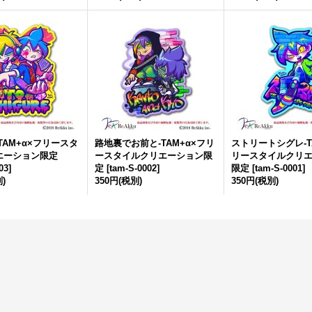
TAM+α×フリースタ
路地裏でお前と-TAM+α×フリ
ストリートシグレ-T
エーション限定
ースタイルクリエーション限
リースタイルクリ
03
]
定
[
tam-S-0002
]
限定
[
tam-S-0001
]
)
350円
(税別)
350円
(税別)