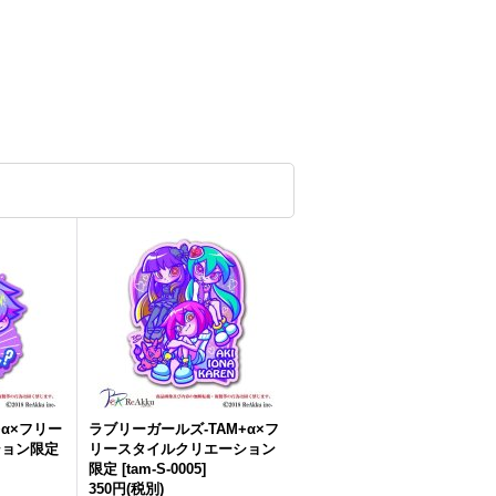
+α×フリー
ラブリーガールズ-TAM+α×フ
ション限定
リースタイルクリエーション
限定
[
tam-S-0005
]
350円
(税別)