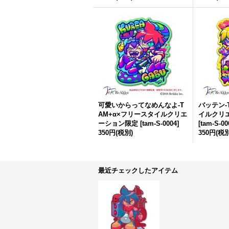
可愛いからってなめんなよ-T
バッテン-
AM+α×フリースタイルクリエ
イルクリ
ーション限定
[
tam-S-0004
]
[
tam-S-00
350円
(税別)
350円
(税別
最近チェックしたアイテム