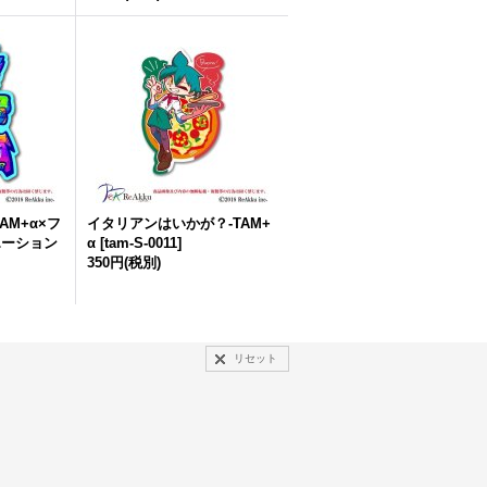
AM+α×フ
イタリアンはいかが？-TAM+
エーション
α
[
tam-S-0011
]
350円
(税別)
リセット