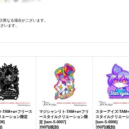
少異なる場合がございます。
ございます。
-TAM+α×フリース
マジシャンリト-TAM+α×フリ
スターアイズ-TAM
リエーション限定
ースタイルクリエーション限
スタイルクリエー
08
]
定
[
tam-S-0007
]
[
tam-S-0006
]
)
350円
(税別)
350円
(税別)