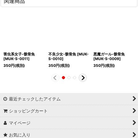
関連商品
害虫系女子-骸骨魚
不良少女-骸骨魚
[
MUK-
悪魔ガール-骸骨魚
[
MUK-S-0011
]
S-0010
]
[
MUK-S-0009
]
350
円
(税別)
350
円
(税別)
350
円
(税別)
最近チェックしたアイテム
ショッピングカート
マイページ
お気に入り