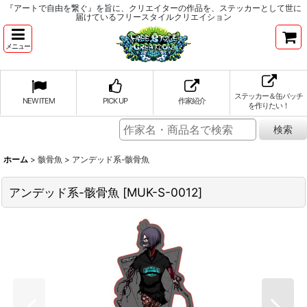
『アートで自由を繋ぐ』を旨に、クリエイターの作品を、ステッカーとして世に
届けているフリースタイルクリエイション
メニュー
ステッカー＆缶バッチ
NEW ITEM
PICK UP
作家紹介
を作りたい！
ホーム
>
骸骨魚
>
アンデッド系-骸骨魚
アンデッド系-骸骨魚
[
MUK-S-0012
]