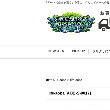
『アートで自由を繋ぐ』を旨に、クリエイターの作品
NEW ITEM
PICK UP
フリクリに
ホーム
>
aoba
>
life-aoba
life-aoba
[
AOB-S-0017
]