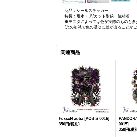
商品：シールステッカー
特長：耐水・UVカット耐候・強粘着
※モニタによっては色が実際のものと多
(光の加減で色の濃淡に差が出ることが
関連商品
FuxxxN-aoba
[
AOB-S-0016
]
PANDORA
350円
(税別)
0015
]
350円
(税別