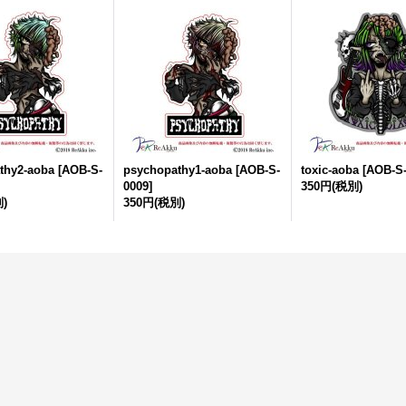
thy2-aoba
[
AOB-S-
psychopathy1-aoba
[
AOB-S-
toxic-aoba
[
AOB-S-
0009
]
350円
(税別)
)
350円
(税別)