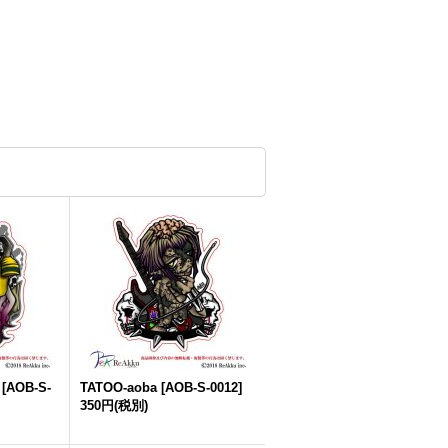
[
AOB-S-
TATOO-aoba
[
AOB-S-0012
]
350円
(税別)