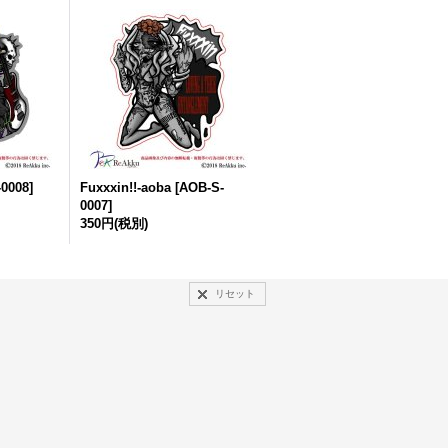
0008
]
Fuxxxin!!-aoba
[
AOB-S-
0007
]
350円
(税別)
リセット