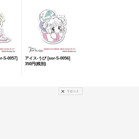
r-S-0057
]
アイス-うび
[
sor-S-0056
]
350円
(税別)
リセット