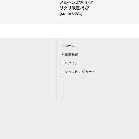
メルヘンごおり-フ
リクリ限定-うび
[
sor-S-0071
]
ホーム
新規登録
ログイン
ショッピングカート