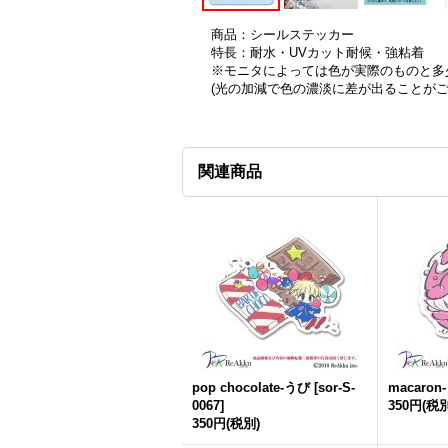
商品：シールステッカー
特長：耐水・UVカット耐候・強粘着
※モニタによっては色が実際のものと多
(光の加減で色の濃淡に差が出ることが
関連商品
pop chocolate-うび
[
sor-S-
macaron
0067
]
350円
(税別
350円
(税別)