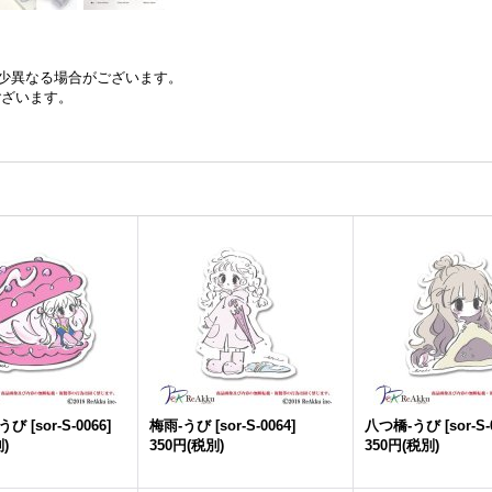
少異なる場合がございます。
ございます。
-うび
[
sor-S-0066
]
梅雨-うび
[
sor-S-0064
]
八つ橋-うび
[
sor-S-
)
350円
(税別)
350円
(税別)