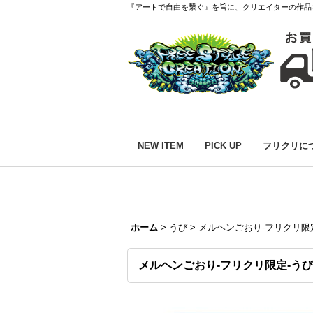
『アートで自由を繋ぐ』を旨に、クリエイターの作品
NEW ITEM
PICK UP
フリクリに
ホーム
>
うび
>
メルヘンごおり-フリクリ限
メルヘンごおり-フリクリ限定-うび