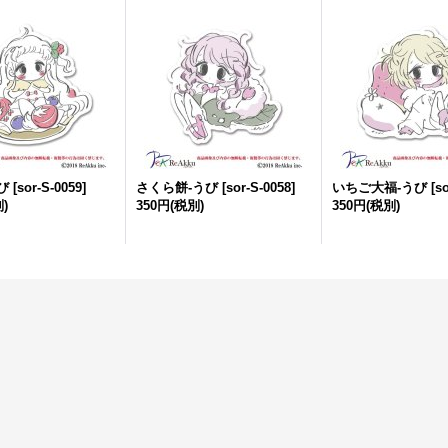
び
[
sor-S-0059
]
さくら餅-うび
[
sor-S-0058
]
いちご大福-うび
[
so
)
350円
(税別)
350円
(税別)