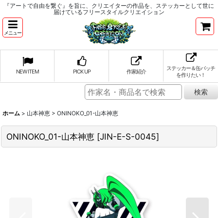
『アートで自由を繋ぐ』を旨に、クリエイターの作品を、ステッカーとして世に
届けているフリースタイルクリエイション
メニュー
ステッカー＆缶バッチ
NEW ITEM
PICK UP
作家紹介
を作りたい！
ホーム
>
山本神恵
>
ONINOKO_01-山本神恵
ONINOKO_01-山本神恵
[
JIN-E-S-0045
]