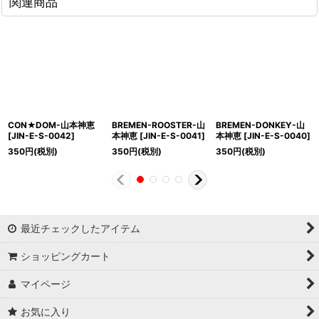
関連商品
CON★DOM-山本神恵
BREMEN-ROOSTER-山
BREMEN-DONKEY-山
[
JIN-E-S-0042
]
本神恵
[
JIN-E-S-0041
]
本神恵
[
JIN-E-S-0040
]
350
円
(税別)
350
円
(税別)
350
円
(税別)
最近チェックしたアイテム
ショッピングカート
マイページ
お気に入り