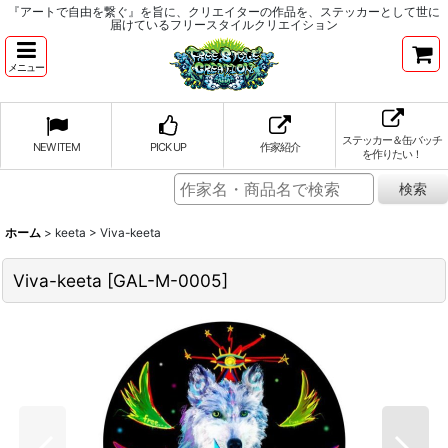
『アートで自由を繋ぐ』を旨に、クリエイターの作品を、ステッカーとして世に
届けているフリースタイルクリエイション
メニュー
ステッカー＆缶バッチ
NEW ITEM
PICK UP
作家紹介
を作りたい！
ホーム
>
keeta
>
Viva-keeta
Viva-keeta
[
GAL-M-0005
]